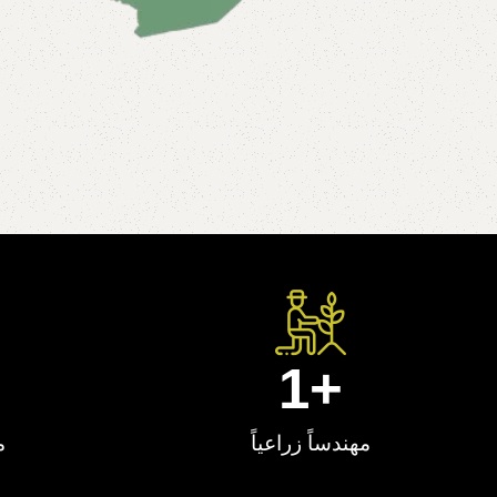
1
+
مهندساً زراعياً
م